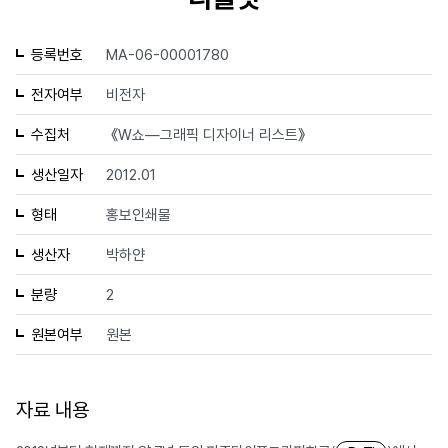
등록번호
MA-06-00001780
전자여부
비전자
수집처
《W쇼—그래픽 디자이너 리스트》
생산일자
2012.01
형태
홍보인쇄물
생산자
박하얀
분량
2
원본여부
원본
자료 내용