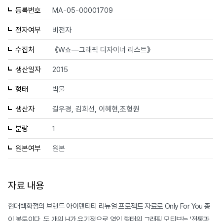
등록번호
MA-05-00001709
전자여부
비전자
수집처
《W쇼—그래픽 디자이너 리스트》
생산일자
2015
형태
박물
생산자
길우경, 김희선, 이혜현,조형원
분량
1
원본여부
원본
자료 내용
현대백화점의 브랜드 아이덴티티 리뉴얼 프로젝트 자료로 Only For You 종
이 봉투이다. 두 개의 H가 유기적으로 엮인 형태의 그래픽 모티브는 '전통과