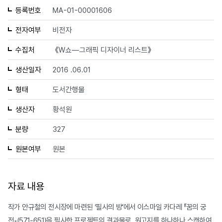
등록번호
MA-01-00001606
전자여부
비전자
수집처
《W쇼—그래픽 디자이너 리스트》
생산일자
2016 .06.01
형태
도서간행물
생산자
황석원
분량
327
원본여부
원본
자료 내용
작가 안규철의 전시장에 마련된 ‘필사의 방’에서 이스마일 카다레 『꿈의 궁
전』(571-651)을 필사한 프로젝트의 결과물로, 원고지를 하나하나 스캔하여