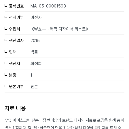
등록번호
MA-05-00001593
전자여부
비전자
수집처
《W쇼—그래픽 디자이너 리스트》
생산일자
2015
형태
박물
생산자
최성희
분량
1
원본여부
원본
자료 내용
우유 아이스크림 전문매장 백미당의 브랜드 디자인 자료로 포장용 흰색 종이
박스 1 점이다. 담백한 한국적인 멋을 최대한 살린 다양한 패키지를 통해 순