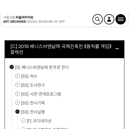
[C] 2016 베니스비엔날레 국제건축전 《용적률 게임》
컬렉션
[S] 베니스비엔날레 한국관 전시
[SS] 착수
[SS] 조사연구
[SS] 사전 연계프로그램
[SS] 전시기획
[SS] 전시실행
[F] 코디네이션