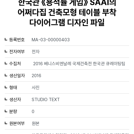
한국관 《용적률 게임》 SAAI의
어쩌다집 건축모형 테이블 부착
다이어그램 디자인 파일
등록번호
MA-03-00000403
전자여부
전자
수집처
2016 베니스비엔날레 국제건축전 한국관 큐레이팅팀
생산일자
2016
형태
사진
생산자
STUDIO TEXT
분량
0
원본여부
원본