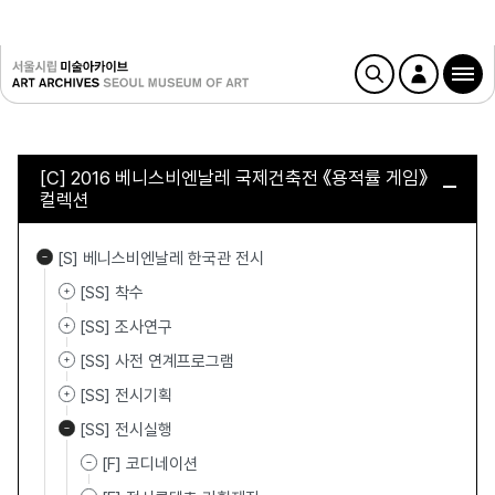
[C] 2016 베니스비엔날레 국제건축전 《용적률 게임》
컬렉션
[S] 베니스비엔날레 한국관 전시
[SS] 착수
[SS] 조사연구
[SS] 사전 연계프로그램
[SS] 전시기획
[SS] 전시실행
[F] 코디네이션