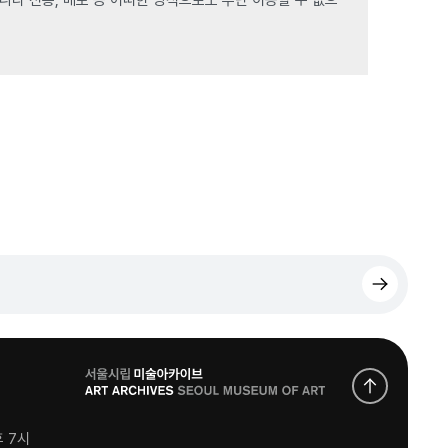
로
고
후 7시