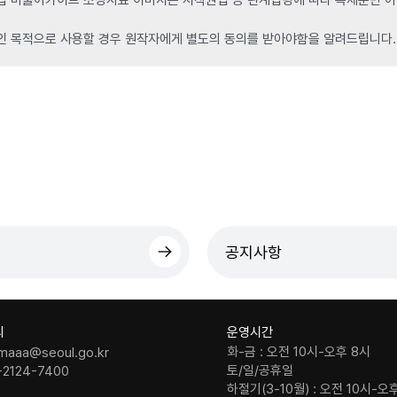
인 목적으로 사용할 경우 원작자에게 별도의 동의를 받아야함을 알려드립니다.
공지사항
의
운영시간
화-금 : 오전 10시-오후 8시
maaa@seoul.go.kr
토/일/공휴일
-2124-7400
하절기(3-10월) : 오전 10시-오