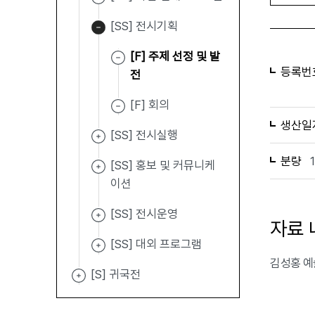
[SS] 전시기획
[F] 주제 선정 및 발
등록번
전
[F] 회의
생산일
[SS] 전시실행
분량
[SS] 홍보 및 커뮤니케
이션
[SS] 전시운영
자료 
[SS] 대외 프로그램
김성홍 예술
[S] 귀국전