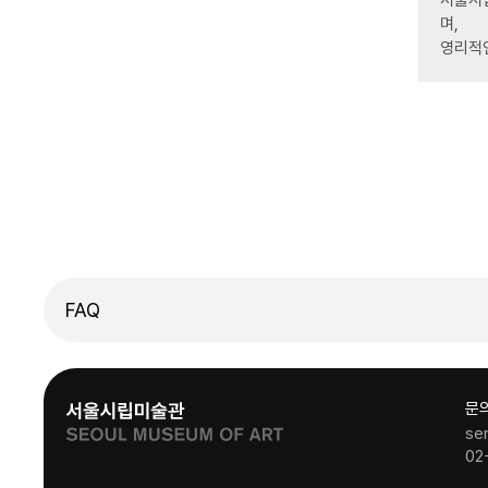
며,
영리적
FAQ
문
se
02