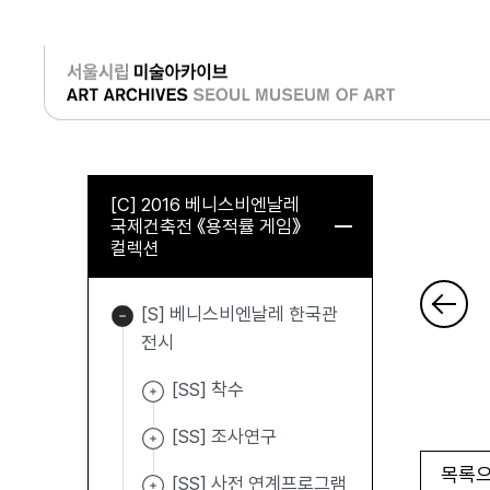
로그인
[C] 2016 베니스비엔날레
국제건축전 《용적률 게임》
컬렉션
[S] 베니스비엔날레 한국관
전시
[SS] 착수
[SS] 조사연구
목록으
[SS] 사전 연계프로그램