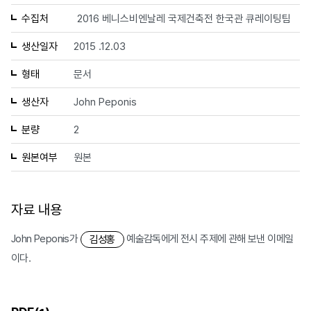
수집처
2016 베니스비엔날레 국제건축전 한국관 큐레이팅팀
생산일자
2015 .12.03
형태
문서
생산자
John Peponis
분량
2
원본여부
원본
자료 내용
John Peponis가
예술감독에게 전시 주제에 관해 보낸 이메일
김성홍
이다.