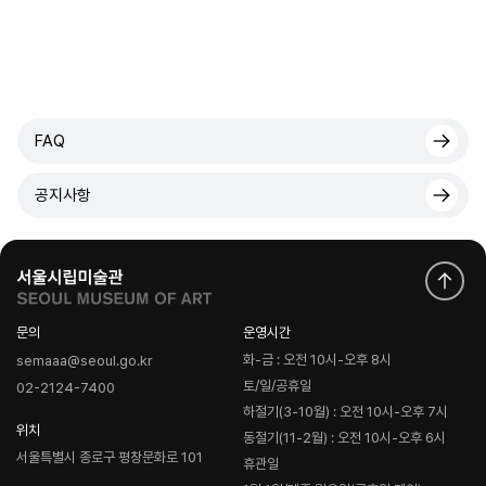
FAQ
공지사항
문의
운영시간
화-금 : 오전 10시-오후 8시
semaaa@seoul.go.kr
토/일/공휴일
02-2124-7400
하절기(3-10월) : 오전 10시-오후 7시
위치
동절기(11-2월) : 오전 10시-오후 6시
서울특별시 종로구 평창문화로 101
휴관일