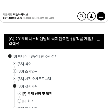
[C] 2016 베니스비엔날레 국제건축전 《용적률 게임》
컬렉션
[S] 베니스비엔날레 한국관 전시
[SS] 착수
[SS] 조사연구
[SS] 사전 연계프로그램
[SS] 전시기획
[F] 주제 선정 및 발전
[F] 회의