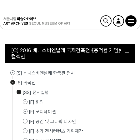
[C] 2016 베니스비엔날레 국제건축전 《용적률 게임》
컬렉션
[S] 베니스비엔날레 한국관 전시
[S] 귀국전
[SS] 전시실행
[F] 회의
[F] 코디네이션
[F] 공간 및 그래픽 디자인
[F] 추가 전시컨텐츠 기획제작