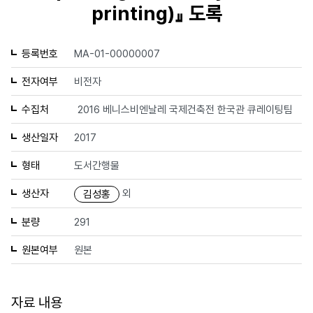
printing)』 도록
등록번호
MA-01-00000007
전자여부
비전자
수집처
2016 베니스비엔날레 국제건축전 한국관 큐레이팅팀
생산일자
2017
형태
도서간행물
생산자
외
김성홍
분량
291
원본여부
원본
자료 내용