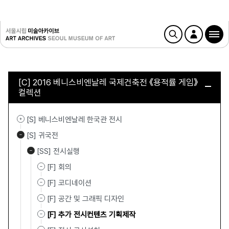
[C] 2016 베니스비엔날레 국제건축전 《용적률 게임》
컬렉션
[S] 베니스비엔날레 한국관 전시
[S] 귀국전
[SS] 전시실행
[F] 회의
[F] 코디네이션
[F] 공간 및 그래픽 디자인
[F] 추가 전시컨텐츠 기획제작