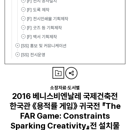
[F] 전시 공사설치
[F] 도록 제작
[F] 전시인쇄물 기획제작
[F] 굿즈 등 기획제작
[F] 백서 기획제작
[SS] 홍보 및 커뮤니케이션
[SS] 전시운영
소장자료·도서별
2016 베니스비엔날레 국제건축전
한국관 《용적률 게임》 귀국전 『The
FAR Game: Constraints
Sparking Creativity』전 설치물