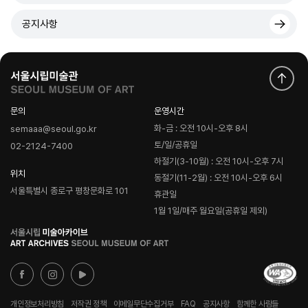
공지사항
문의
운영시간
화-금 : 오전 10시-오후 8시
semaaa@seoul.go.kr
토/일/공휴일
02-2124-7400
하절기(3-10월) : 오전 10시-오후 7시
위치
동절기(11-2월) : 오전 10시-오후 6시
서울특별시 종로구 평창문화로 101
휴관일
1월 1일/매주 월요일(공휴일 제외)
로
고
개인정보처리방침
저작권 정책
이메일무단수집거부
FAQ
공지사항
함께한 사람들