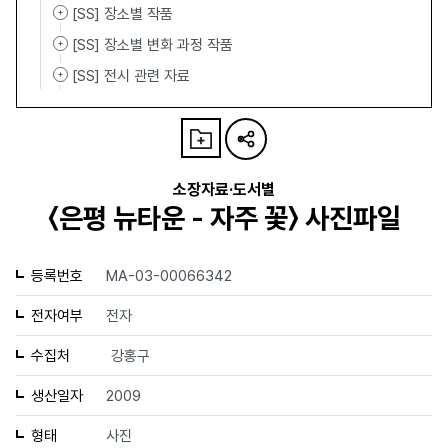
[SS] 장소별 작품
[SS] 장소별 변화 과정 작품
[SS] 전시 관련 자료
소장자료·도서별
〈은평 뉴타운 - 자주 꽃〉 사진파일
등록번호
MA-03-00066342
전자여부
전자
수집처
강홍구
생산일자
2009
형태
사진