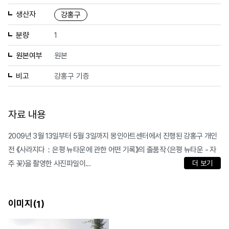
생산자
강홍구
분량
1
원본여부
원본
비고
강홍구 기증
자료 내용
2009년 3월 13일부터 5월 3일까지 몽인아트센터에서 진행된 강홍구 개인
전 《사라지다：은평 뉴타운에 관한 어떤 기록》의 출품작 〈은평 뉴타운 - 자
주 꽃〉을 촬영한 사진파일이...
더 보기
이미지(
)
1