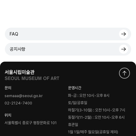
FAQ
공지사항
문의
운영시간
화-금 : 오전 10시-오후 8시
semaaa@seoul.go.kr
토/일/공휴일
02-2124-7400
하절기(3-10월) : 오전 10시-오후 7시
위치
동절기(11-2월) : 오전 10시-오후 6시
서울특별시 종로구 평창문화로 101
휴관일
1월 1일/매주 월요일(공휴일 제외)