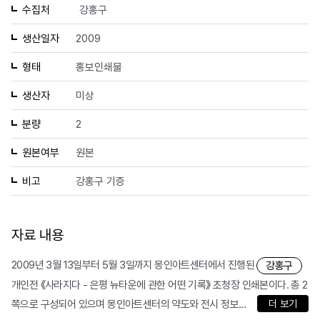
수집처
강홍구
생산일자
2009
형태
홍보인쇄물
생산자
미상
분량
2
원본여부
원본
비고
강홍구 기증
자료 내용
2009년 3월 13일부터 5월 3일까지 몽인아트센터에서 진행된
강홍구
개인전 《사라지다 - 은평 뉴타운에 관한 어떤 기록》 초청장 인쇄본이다. 총 2
쪽으로 구성되어 있으며 몽인아트센터의 약도와 전시 정보...
더 보기