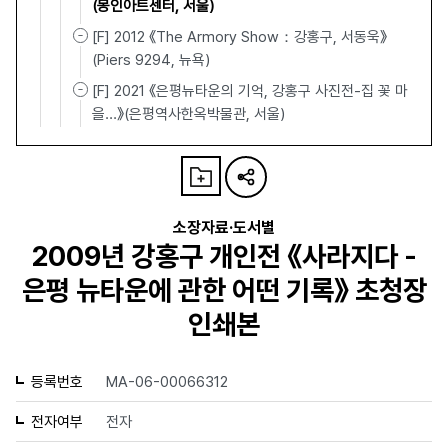
(몽인아트센터, 서울)
[F] 2012 《The Armory Show：강홍구, 서동욱》
(Piers 9294, 뉴욕)
[F] 2021 《은평뉴타운의 기억, 강홍구 사진전-집 꽃 마
을…》(은평역사한옥박물관, 서울)
소장자료·도서별
2009년 강홍구 개인전 《사라지다 -
은평 뉴타운에 관한 어떤 기록》 초청장
인쇄본
등록번호
MA-06-00066312
전자여부
전자