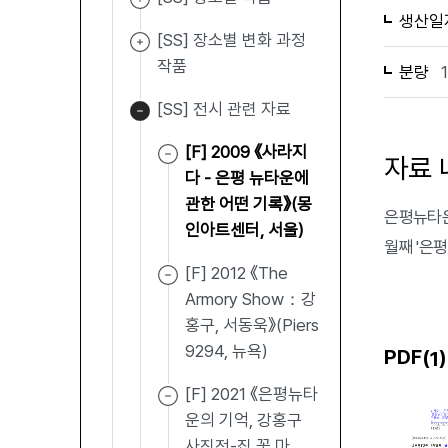
생산일
[SS] 장소별 변화 과정
작품
분량
[SS] 전시 관련 자료
[F] 2009 《사라지
자료 
다 - 은평 뉴타운에
관한 어떤 기록》(몽
은평뉴타운
인아트센터, 서울)
월째 '은
[F] 2012 《The
Armory Show：강
홍구, 서동욱》(Piers
9294, 뉴욕)
PDF(
)
1
[F] 2021 《은평뉴타
운의 기억, 강홍구
사진전-집 꽃 마