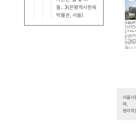
을…》(은평역사한옥
박물관, 서울)
서울시립
며,
영리적