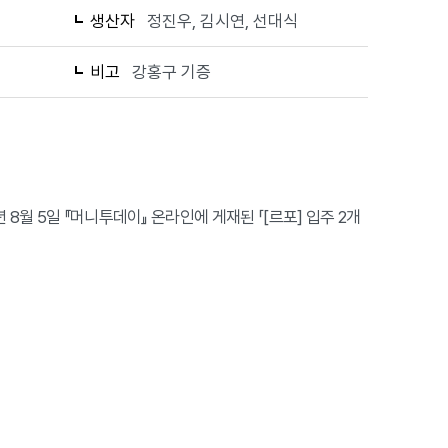
생산자
정진우, 김시연, 선대식
비고
강홍구 기증
8월 5일 『머니투데이』 온라인에 게재된 「[르포] 입주 2개