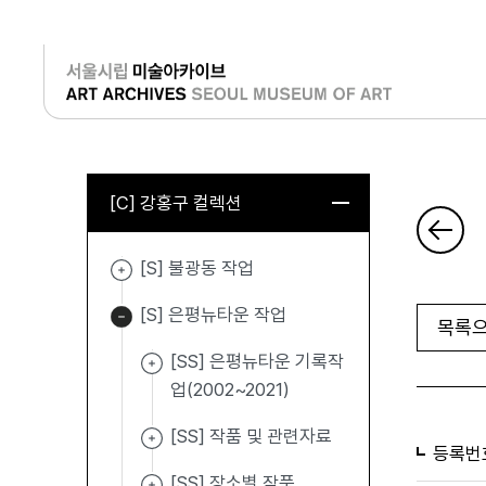
로그인
[C] 강홍구 컬렉션
[S] 불광동 작업
[S] 은평뉴타운 작업
목록으
[SS] 은평뉴타운 기록작
업(2002~2021)
[SS] 작품 및 관련자료
등록번
[SS] 장소별 작품