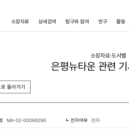
소장자료
상세검색
탐구와 참여
연구
활동
검색
소장자료·도서별
은평뉴타운 관련 기
로 돌아가기
URL 복사
화면인쇄
호
MA-02-00066296
전자여부
전자