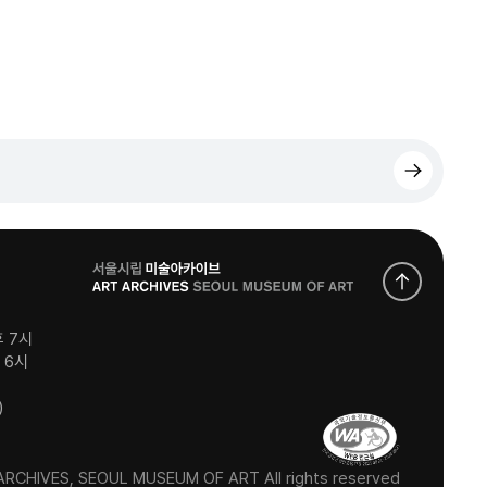
로
고
후 7시
후 6시
)
RCHIVES, SEOUL MUSEUM OF ART All rights reserved