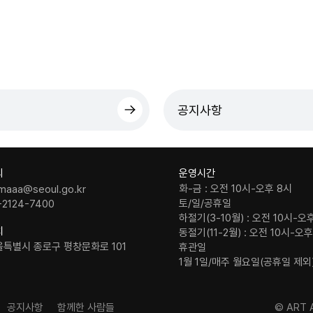
공지사항
의
운영시간
화-금 : 오전 10시-오후 8시
maaa@seoul.go.kr
토/일/공휴일
-2124-7400
하절기(3-10월) : 오전 10시-오
치
동절기(11-2월) : 오전 10시-오
울특별시 종로구 평창문화로 101
휴관일
1월 1일/매주 월요일(공휴일 제외
공지사항
함께한 사람들
© ART A