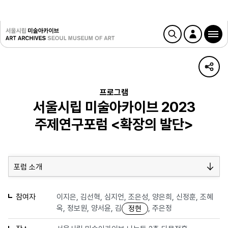
프로그램
서울시립 미술아카이브 2023
주제연구포럼 <확장의 발단>
포럼 소개
참여자
이지은, 김선혁, 심지언, 조은성, 양은희, 신정훈, 조혜
옥, 정보원, 양서윤, 김
, 주은정
정현