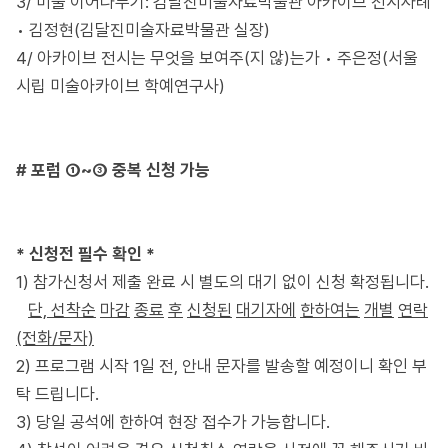
3/ 미술 이어나누기: 김달진미술자료박물관 아카이브 전시사례
• 김정현(김달진미술자료박물관 실장)
4/ 아카이브 전시는 무엇을 보여주(지 않)는가 • 주은정(서울
시립 미술아카이브 학예연구사)
# 포럼
①~③
중복
신청
가능
* 신청전
필수
확인 *
1) 참가신청서 제출 완료 시 별도의 대기 없이 신청 확정됩니다.
단, 선착순
마감
종료
후
신청된
대기자에
한하여는
개별
연락
(전화/문자)
2) 프로그램 시작 1일 전, 안내 문자를 발송할 예정이니 확인 부
탁 드립니다.
3) 당일 공석에 한하여 현장 접수가 가능합니다.