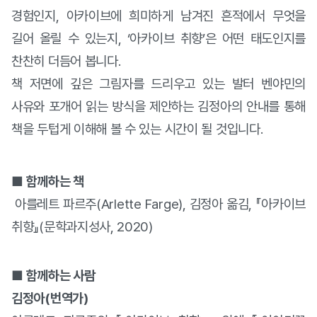
경험인지
,
아카이브에 희미하게 남겨진 흔적에서 무엇을
길어 올릴 수 있는지
, ‘
아카이브 취향
’
은 어떤 태도인지를
찬찬히 더듬어 봅니다
.
책 저면에 깊은 그림자를 드리우고 있는 발터 벤야민의
사유와 포개어 읽는 방식을 제안하는 김정아의 안내를 통해
책을 두텁게 이해해 볼 수 있는 시간이 될 것입니다
.
■ 함께하는 책
아를레트 파르주(Arlette Farge), 김정아 옮김, 『아카이브
취향』(문학과지성사, 2020)
■ 함께하는 사람
김정아(번역가)