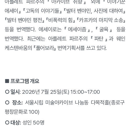
아를레트 파르주의 『아카이브 취향』 외에 『이야기꾼
에세이』 『고독의 이야기들』 『발터 벤야민, 사진에 대하여』
『발터 벤야민 평전』 『비폭력의 힘』 『카프카의 마지막 소송』
등을 번역했다. 에세이로는 『에세이즘』, 『굴욕』 등을
번역했다. 최근에는 아를레트 파르주의 『파탄』과 웨인
케스텐바움의 『풀어보라』 번역기획서를 쓰고 있다.
■ 프로그램 개요
○ 일시
: 2026
년 7월 25일
(
토
) 15:00~17:00
○ 장소:
서울시립 미술아카이브 나눔동 다목적홀(종로구
평창문화로 100)
○ 대상:
성인 50명