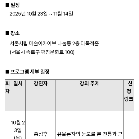
■ 일정
2025년 10월 23일 ~ 11월 14일
■ 장소
서울시립 미술아카이브 나눔동 2층 다목적홀
(서울시 종로구 평창문화로 100)
■ 프로그램 세부 일정
회
일시
강연자
강의 주제
신
차
청
링크
10월 2
3일
홍성후
유물론자의 눈으로 본 전통과 근
(목)