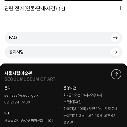
관련 전거(인물·단체·사건)
건
1
FAQ
공지사항
문의
운영시간
화-금 : 오전 10시-오후 8시
semaaa@seoul.go.kr
토/일/공휴일
02-2124-7400
하절기(3-10월) : 오전 10시-오후 7시
위치
동절기(11-2월) : 오전 10시-오후 6시
서울특별시 종로구 평창문화로 101
휴관일