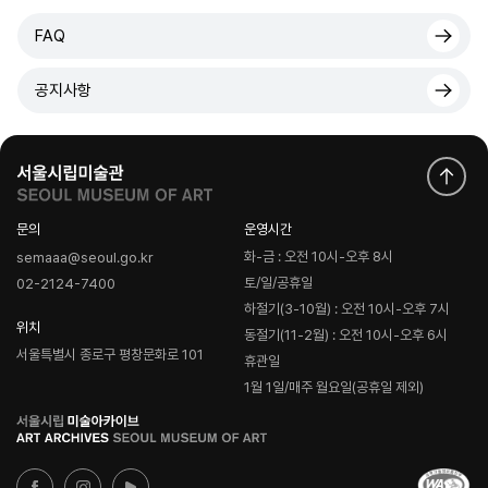
FAQ
공지사항
문의
운영시간
화-금 : 오전 10시-오후 8시
semaaa@seoul.go.kr
토/일/공휴일
02-2124-7400
하절기(3-10월) : 오전 10시-오후 7시
위치
동절기(11-2월) : 오전 10시-오후 6시
서울특별시 종로구 평창문화로 101
휴관일
1월 1일/매주 월요일(공휴일 제외)
로
고