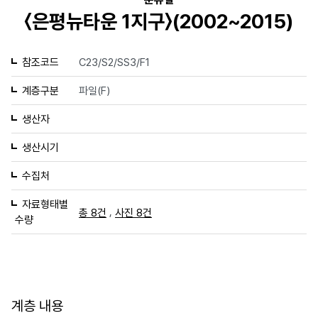
〈은평뉴타운 1지구〉(2002~2015)
참조코드
C23/S2/SS3/F1
계층구분
파일(F)
생산자
생산시기
수집처
자료형태별
,
총 8건
사진 8건
수량
계층 내용