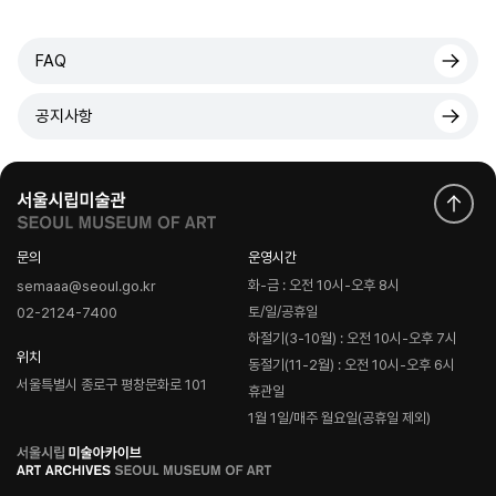
FAQ
공지사항
문의
운영시간
화-금 : 오전 10시-오후 8시
semaaa@seoul.go.kr
토/일/공휴일
02-2124-7400
하절기(3-10월) : 오전 10시-오후 7시
위치
동절기(11-2월) : 오전 10시-오후 6시
서울특별시 종로구 평창문화로 101
휴관일
1월 1일/매주 월요일(공휴일 제외)
로
고