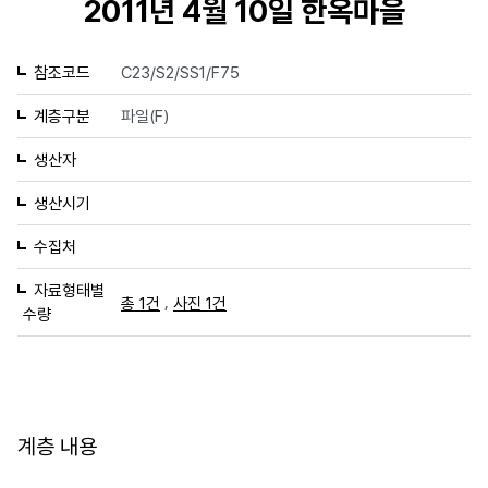
2011년 4월 10일 한옥마을
참조코드
C23/S2/SS1/F75
계층구분
파일(F)
생산자
생산시기
수집처
자료형태별
,
총 1건
사진 1건
수량
계층 내용