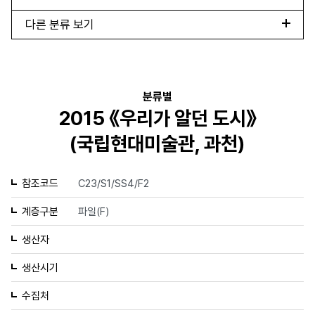
다른 분류 보기
분류별
2015 《우리가 알던 도시》
(국립현대미술관, 과천)
참조코드
C23/S1/SS4/F2
계층구분
파일(F)
생산자
생산시기
수집처