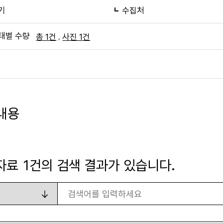
기
수집처
태별 수량
,
총 1건
사진 1건
내용
자료
1
건의 검색 결과가 있습니다.
검색