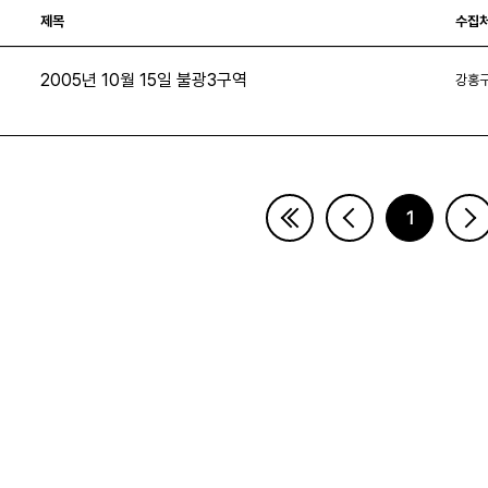
제목
수집
2005년 10월 15일 불광3구역
강홍
3
1
페이지