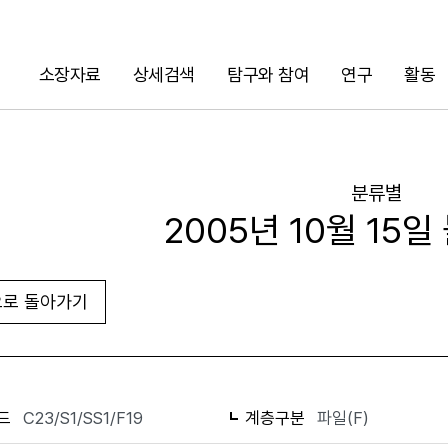
소장자료
상세검색
탐구와 참여
연구
활동
검색
분류별
2005년 10월 15
로 돌아가기
화면인쇄
드
C23/S1/SS1/F19
계층구분
파일(F)