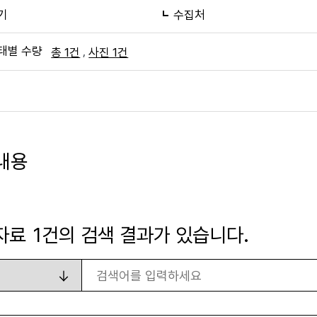
기
수집처
태별 수량
,
총 1건
사진 1건
내용
자료
1
건의 검색 결과가 있습니다.
검색