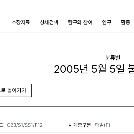
소장자료
상세검색
탐구와 참여
연구
활동
검색
분류별
2005년 5월 5일
로 돌아가기
화면인쇄
드
C23/S1/SS1/F12
계층구분
파일(F)