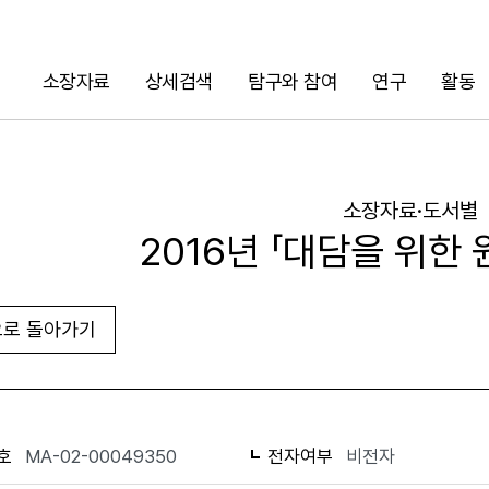
소장자료
상세검색
탐구와 참여
연구
활동
검색
소장자료·도서별
2016년 「대담을 위한 원고
로 돌아가기
URL 복사
화면인쇄
호
MA-02-00049350
전자여부
비전자