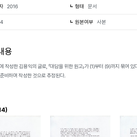
자
2016
형태
문서
14
원본여부
사본
내용
에 작성한 김용익의 글로, 「대담을 위한 원고」가 (1)부터 (9)까지 묶여
》를 준비하며 작성한 것으로 추정된다.
)
14