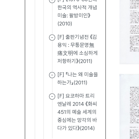
한국의 역사적 개념
미술: 팔방미인》
(2010)
[F] 출판기념전 《김
용익 : 무통문명無
痛文明에 소심하게
저항하기》(2011)
[F] 『나는 왜 미술을
하는가』(2011)
[F] 요코하마 트리
엔날레 2014 《화씨
451의 예술 세계의
중심에는 망각의 바
다가 있다》(2014)