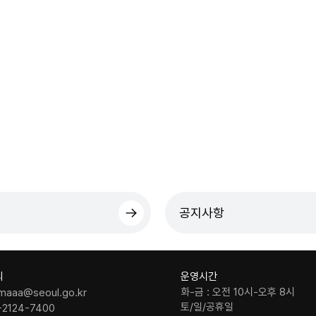
공지사항
의
운영시간
화-금 : 오전 10시-오후 8시
maaa@seoul.go.kr
토/일/공휴일
-2124-7400