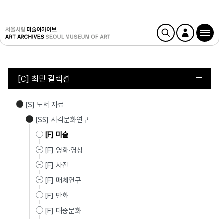
[C] 최민 컬렉션
[S] 도서 자료
[SS] 시각문화연구
[F] 미술
[F] 영화·영상
[F] 사진
[F] 매체연구
[F] 만화
[F] 대중문화