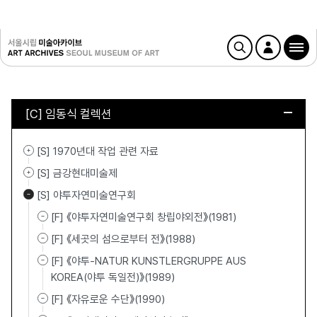
[C] 임동식 컬렉션
[S] 1970년대 작업 관련 자료
[S] 금강현대미술제
[S] 야투자연미술연구회
[F] 《야투자연미술연구회 창립야외전》(1981)
[F] 《세곳의 섬으로부터 전》(1988)
[F] 《야투-NATUR KUNSTLERGRUPPE AUS
KOREA(야투 독일전)》(1989)
[F] 《자유로운 수단》(1990)