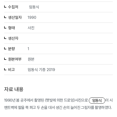
수집처
임동식
생산일자
1990
형태
사진
생산자
분량
1
원본여부
원본
비고
임동식 기증 2019
자료 내용
1990년 봄 공주에서 촬영된 〈햇빛에 의한 드로잉〉사진으로
이 시
임동식
멘트벽에 팔을 쭉 펴고 두 손을 대서 생긴 손의 늘어진 그림자를 촬영하였다.