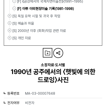
[F] 《금강에서의 국제자연미술전》(1991~1995)
[F] 야투 야외현장미술 기록(1981-1998)
[S] 독일 유학 시절 및 귀국 후 작업
[S] 예술과 마을
[S] 2000년 이후 (회화)작업 관련 자료
[S] 개인 자료
소장자료·도서별
1990년 공주에서의 〈햇빛에 의한
드로잉〉사진
등록번호
MA-03-00007648
전자여부
비전자