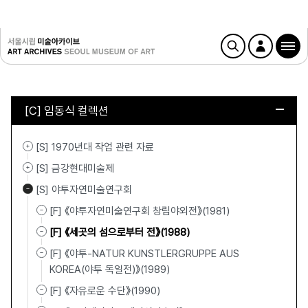
[C] 임동식 컬렉션
[S] 1970년대 작업 관련 자료
[S] 금강현대미술제
[S] 야투자연미술연구회
[F] 《야투자연미술연구회 창립야외전》(1981)
[F] 《세곳의 섬으로부터 전》(1988)
[F] 《야투-NATUR KUNSTLERGRUPPE AUS
KOREA(야투 독일전)》(1989)
[F] 《자유로운 수단》(1990)