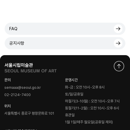
FAQ
공지사항
문의
운영시간
화-금 : 오전 10시-오후 8시
semaaa@seoul.go.kr
토/일/공휴일
02-2124-7400
하절기(3-10월) : 오전 10시-오후 7시
위치
동절기(11-2월) : 오전 10시-오후 6시
서울특별시 종로구 평창문화로 101
휴관일
1월 1일/매주 월요일(공휴일 제외)
로