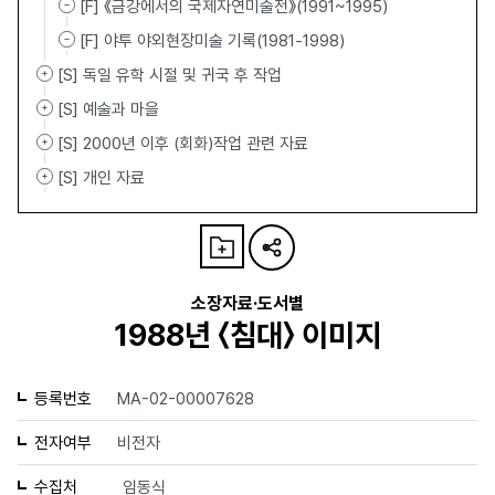
[F] 《금강에서의 국제자연미술전》(1991~1995)
[F] 야투 야외현장미술 기록(1981-1998)
[S] 독일 유학 시절 및 귀국 후 작업
[S] 예술과 마을
[S] 2000년 이후 (회화)작업 관련 자료
[S] 개인 자료
소장자료·도서별
1988년 〈침대〉 이미지
등록번호
MA-02-00007628
전자여부
비전자
수집처
임동식