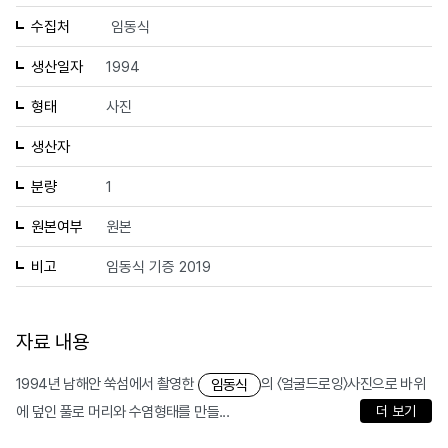
수집처
임동식
생산일자
1994
형태
사진
생산자
분량
1
원본여부
원본
비고
임동식 기증 2019
자료 내용
1994년 남해안 쑥섬에서 촬영한
의 〈얼굴드로잉〉사진으로 바위
임동식
에 덮인 풀로 머리와 수염형태를 만들...
더 보기