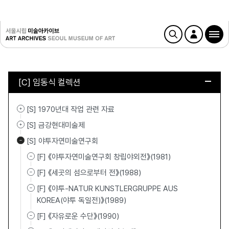
[C] 임동식 컬렉션
[S] 1970년대 작업 관련 자료
[S] 금강현대미술제
[S] 야투자연미술연구회
[F] 《야투자연미술연구회 창립야외전》(1981)
[F] 《세곳의 섬으로부터 전》(1988)
[F] 《야투-NATUR KUNSTLERGRUPPE AUS
KOREA(야투 독일전)》(1989)
[F] 《자유로운 수단》(1990)