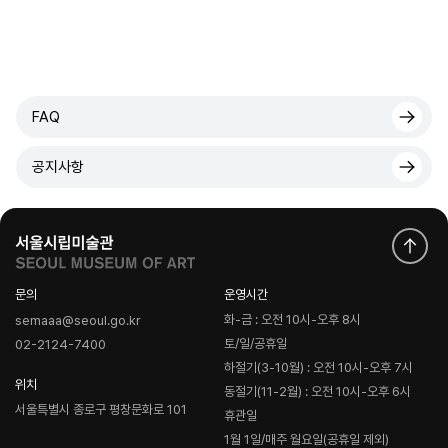
FAQ
공지사항
문의
운영시간
화-금 : 오전 10시-오후 8시
semaaa@seoul.go.kr
토/일/공휴일
02-2124-7400
하절기(3-10월) : 오전 10시-오후 7시
위치
동절기(11-2월) : 오전 10시-오후 6시
서울특별시 종로구 평창문화로 101
휴관일
1월 1일/매주 월요일(공휴일 제외)