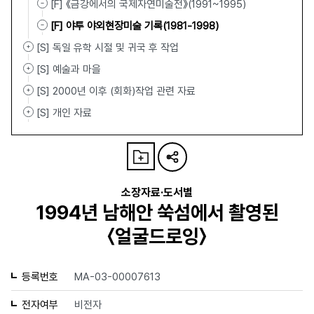
[F] 《금강에서의 국제자연미술전》(1991~1995)
[F] 야투 야외현장미술 기록(1981-1998)
[S] 독일 유학 시절 및 귀국 후 작업
[S] 예술과 마을
[S] 2000년 이후 (회화)작업 관련 자료
[S] 개인 자료
소장자료·도서별
1994년 남해안 쑥섬에서 촬영된
〈얼굴드로잉〉
등록번호
MA-03-00007613
전자여부
비전자