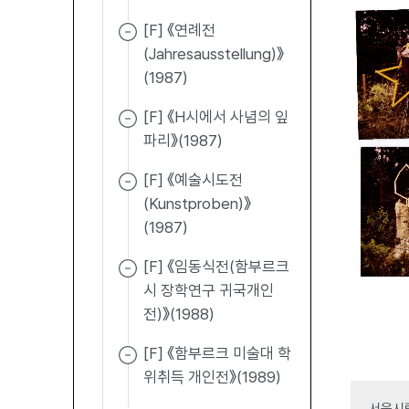
[F] 《연례전
(Jahresausstellung)》
(1987)
[F] 《H시에서 사념의 잎
파리》(1987)
[F] 《예술시도전
(Kunstproben)》
(1987)
[F] 《임동식전(함부르크
시 장학연구 귀국개인
전)》(1988)
[F] 《함부르크 미술대 학
위취득 개인전》(1989)
서울시립