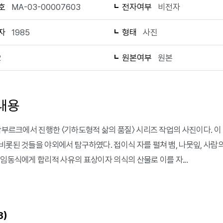
호
MA-03-00007603
전자여부
비전자
자
1985
형태
사진
2
원본여부
원본
내용
 함부르크에서 진행한 〈기하도형적 삶의 품질〉 시리즈 작업의 사진이다. 이
비롯된 것들을 야외에서 탐구하였다. 접이식 자를 펼쳐 뱀, 나뭇잎, 사람
 임동식에게 합리적 사유의 표상이자 의식의 산물로 이를 자...
)
3