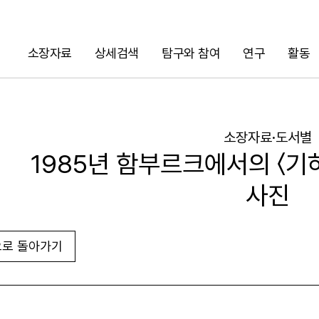
소장자료
상세검색
탐구와 참여
연구
활동
검색
소장자료·도서별
1985년 함부르크에서의 〈기
사진
로 돌아가기
URL 복사
화면인쇄