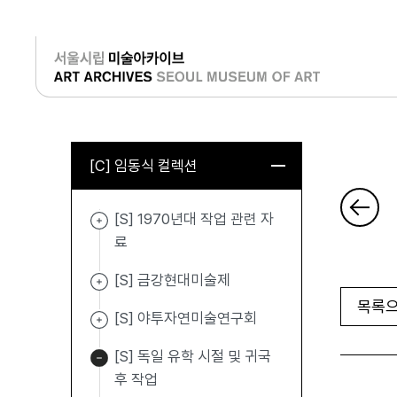
로그인
[C] 임동식 컬렉션
[S] 1970년대 작업 관련 자
료
[S] 금강현대미술제
목록으
[S] 야투자연미술연구회
[S] 독일 유학 시절 및 귀국
후 작업