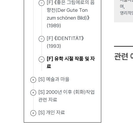
[F] 《좋은 그림에로의 음
며,
향전(Der Gute Ton
영리적
zum schönen Bild)》
(1989)
[F] 《IDENTITÄT》
(1993)
관련
[F] 유학 시절 작품 및 자
료
[S] 예술과 마을
[S] 2000년 이후 (회화)작업
관련 자료
[S] 개인 자료