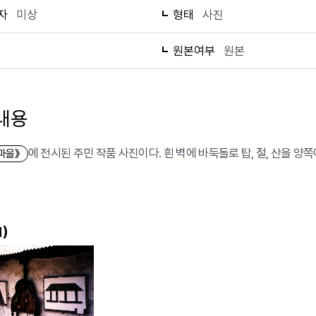
자
미상
형태
사진
1
원본여부
원본
내용
에 전시된 주민 작품 사진이다. 흰 벽에 바둑돌로 탑, 절, 산을 양
마을》
)
1