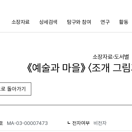
소장자료
상세검색
탐구와 참여
연구
활동
검색
소장자료·도서별
《예술과 마을》 〈조개 그림
로 돌아가기
URL 복사
화면인쇄
호
MA-03-00007473
전자여부
비전자