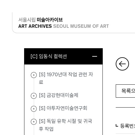
로그인
[C] 임동식 컬렉션
[S] 1970년대 작업 관련 자
료
목록으
[S] 금강현대미술제
[S] 야투자연미술연구회
[S] 독일 유학 시절 및 귀국
등록번
후 작업