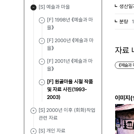
생산일
[S] 예술과 마을
[F] 1998년 《예술과 마
분량
을》
[F] 2000년 《예술과 마
을》
자료 
[F] 2001년 《예술과 마
《예술과 
을》
[F] 원골마을 시절 작품
및 자료 사진(1993-
2003)
이미지(
[S] 2000년 이후 (회화)작업
관련 자료
[S] 개인 자료