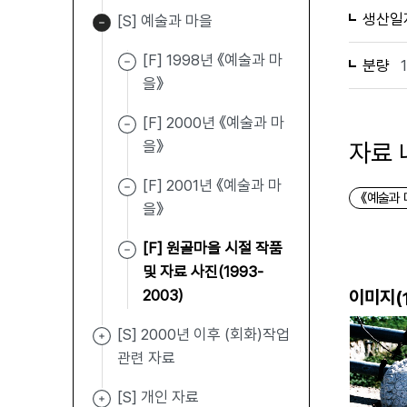
생산일
[S] 예술과 마을
[F] 1998년 《예술과 마
분량
을》
[F] 2000년 《예술과 마
을》
자료 
[F] 2001년 《예술과 마
《예술과 
을》
[F] 원골마을 시절 작품
및 자료 사진(1993-
2003)
이미지(
[S] 2000년 이후 (회화)작업
관련 자료
[S] 개인 자료