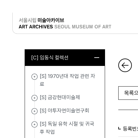
로그인
[C] 임동식 컬렉션
[S] 1970년대 작업 관련 자
료
목록으
[S] 금강현대미술제
[S] 야투자연미술연구회
[S] 독일 유학 시절 및 귀국
등록번
후 작업