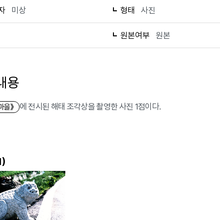
자
미상
형태
사진
1
원본여부
원본
내용
에 전시된 해태 조각상을 촬영한 사진 1점이다.
마을》
)
1