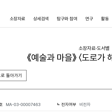
소장자료
상세검색
탐구와 참여
연구
활동
검색
소장자료·도서별
《예술과 마을》 〈도로가 
로 돌아가기
URL 복사
화면인쇄
호
MA-03-00007463
전자여부
비전자