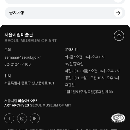
공지사항
문의
운영시간
화-금 : 오전 10시-오후 8시
semaaa@seoul.go.kr
토/일/공휴일
02-2124-7400
하절기(3-10월) : 오전 10시-오후 7시
위치
동절기(11-2월) : 오전 10시-오후 6시
서울특별시 종로구 평창문화로 101
휴관일
1월 1일/매주 월요일(공휴일 제외)
로
고