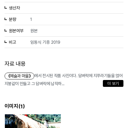
생산자
분량
1
원본여부
원본
비고
임동식 기증 2019
자료 내용
에서 전시된 작품 사진이다. 담벼락에 지푸라기들을 얹어
《예술과 마을》
지붕같이 만들고 그 담벼락에 납작하...
더 보기
이미지(
)
1