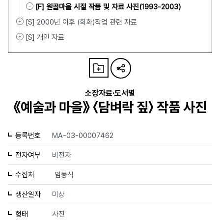
[F] 원골마을 시절 작품 및 자료 사진(1993-2003)
[S] 2000년 이후 (회화)작업 관련 자료
[S] 개인 자료
소장자료·도서별
《예술과 마을》 〈담벼락 짚〉 작품 사진
등록번호
MA-03-00007462
전자여부
비전자
수집처
임동식
생산일자
미상
형태
사진