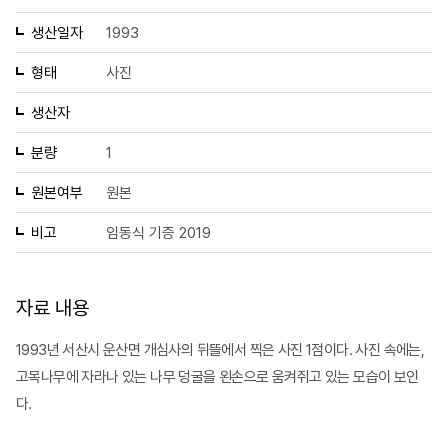
생산일자
1993
형태
사진
생산자
분량
1
원본여부
원본
비고
임동식 기증 2019
자료 내용
1993년 서산시 운산면 개심사의 뒤뜰에서 찍은 사진 1점이다. 사진 속에는,
고목나무에 자라나 있는 나무 덩굴을 왼손으로 움켜쥐고 있는 모습이 보인
다.