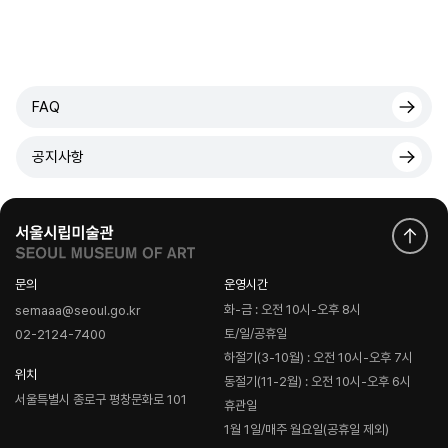
FAQ
공지사항
문의
운영시간
화-금 : 오전 10시-오후 8시
semaaa@seoul.go.kr
토/일/공휴일
02-2124-7400
하절기(3-10월) : 오전 10시-오후 7시
위치
동절기(11-2월) : 오전 10시-오후 6시
서울특별시 종로구 평창문화로 101
휴관일
1월 1일/매주 월요일(공휴일 제외)