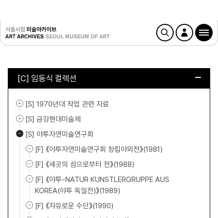
[C] 임동식 컬렉션
[S] 1970년대 작업 관련 자료
[S] 금강현대미술제
[S] 야투자연미술연구회
[F] 《야투자연미술연구회 창립야외전》(1981)
[F] 《세곳의 섬으로부터 전》(1988)
[F] 《야투-NATUR KUNSTLERGRUPPE AUS
KOREA(야투 독일전)》(1989)
[F] 《자유로운 수단》(1990)