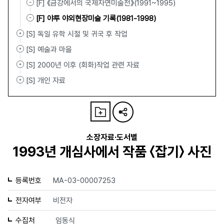
[F] 《금강에서의 국제자연미술전》(1991~1995)
[F] 야투 야외현장미술 기록(1981-1998)
[S] 독일 유학 시절 및 귀국 후 작업
[S] 예술과 마을
[S] 2000년 이후 (회화)작업 관련 자료
[S] 개인 자료
소장자료·도서별
1993년 개심사에서 작품 〈잡기〉 사진
등록번호
MA-03-00007253
전자여부
비전자
수집처
임동식