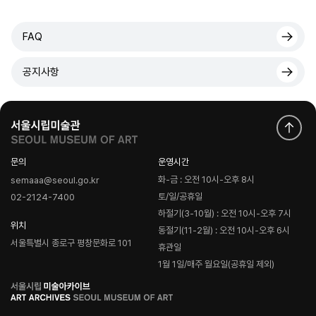
FAQ
공지사항
문의
운영시간
화-금 : 오전 10시-오후 8시
semaaa@seoul.go.kr
토/일/공휴일
02-2124-7400
하절기(3-10월) : 오전 10시-오후 7시
위치
동절기(11-2월) : 오전 10시-오후 6시
서울특별시 종로구 평창문화로 101
휴관일
1월 1일/매주 월요일(공휴일 제외)
로
고