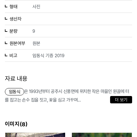
형태
사진
생산자
분량
9
원본여부
원본
비고
임동식 기증 2019
자료 내용
은 1993년부터 공주시 신풍면에 위치한 작은 마을인 원골에 터
임동식
를 잡고는 손수 집을 짓고, 꽃을 심고 가꾸며...
더 보기
이미지(
)
8