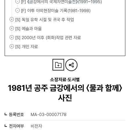
[F] 《금강에서의 국제자연미술전》(1991~1995)
[F] 야투 야외현장미술 기록(1981-1998)
[S] 독일 유학 시절 및 귀국 후 작업
[S] 예술과 마을
[S] 2000년 이후 (회화)작업 관련 자료
[S] 개인 자료
소장자료·도서별
1981년 공주 금강에서의 〈물과 함께〉
사진
등록번호
MA-03-00007178
전자여부
비전자