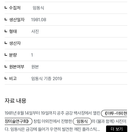
수집처
임동식
생산일자
1981.08
형태
사진
생산자
분량
1
원본여부
원본
비고
임동식 기증 2019
자료 내용
1981년 8월 14일부터 19일까지 공주 금강 백사장에서 열린
《야투-야외현
창립 야외전에서 진행한
의 〈물과 함께〉 사진이
장미술연구회》
임동식
다. 임동식은 금강에 들어가 우연히 발견한 깨진 플라스틱...
더 보기