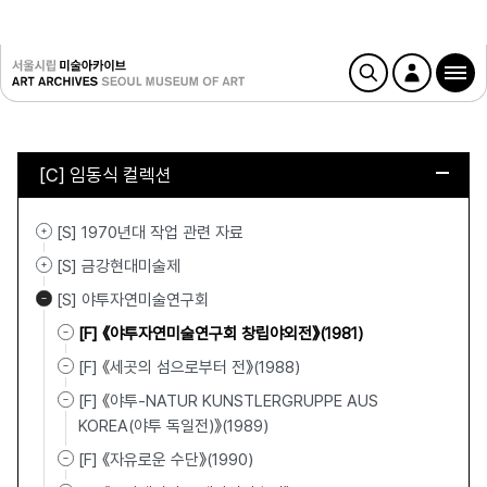
[C] 임동식 컬렉션
[S] 1970년대 작업 관련 자료
[S] 금강현대미술제
[S] 야투자연미술연구회
[F] 《야투자연미술연구회 창립야외전》(1981)
[F] 《세곳의 섬으로부터 전》(1988)
[F] 《야투-NATUR KUNSTLERGRUPPE AUS
KOREA(야투 독일전)》(1989)
[F] 《자유로운 수단》(1990)