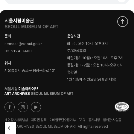
문의
운영시간
화-금 : 오전 10시-오후 8시
semaaa@seoul.go.kr
토/일/공휴일
02-2124-7400
하절기(3-10월) : 오전 10시-오후 7시
위치
동절기(11-2월) : 오전 10시-오후 6시
서울특별시 종로구 평창문화로 101
휴관일
1월 1일/매주 월요일(공휴일 제외)
로
고
개인정보처리방침
저작권 정책
이메일무단수집거부
FAQ
공지사항
함께한 사람들
© ART ARCHIVES, SEOUL MUSEUM OF ART All rights reserved