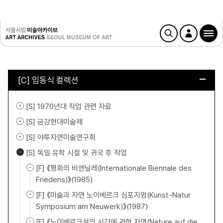
[C] 임동식 컬렉션
[S] 1970년대 작업 관련 자료
[S] 금강현대미술제
[S] 야투자연미술연구회
[S] 독일 유학 시절 및 귀국 후 작업
[F] 《평화의 비엔날레(Internationale Biennale des
Friedens)》(1985)
[F] 《미술과 자연 노이베르크 심포지엄(Kunst-Natur
Symposium am Neuwerk)》(1987)
[F] 《노이베르크섬의 시간에 관한 자연(Nature auf die