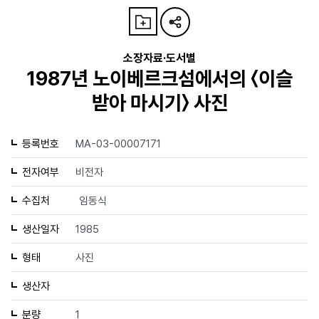
소장자료·도서별
1987년 노이베르크섬에서의 〈이슬
받아 마시기〉 사진
등록번호
MA-03-00007171
전자여부
비전자
수집처
임동식
생산일자
1985
형태
사진
생산자
분량
1