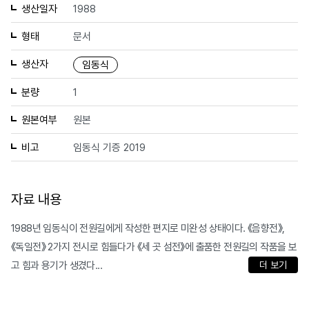
생산일자
1988
형태
문서
생산자
임동식
분량
1
원본여부
원본
비고
임동식 기증 2019
자료 내용
1988년 임동식이 전원길에게 작성한 편지로 미완성 상태이다. 《음향전》,
《독일전》 2가지 전시로 힘들다가 《세 곳 섬전》에 출품한 전원길의 작품을 보
고 힘과 용기가 생겼다...
더 보기