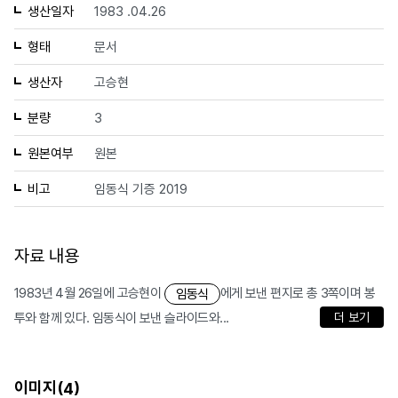
생산일자
1983 .04.26
형태
문서
생산자
고승현
분량
3
원본여부
원본
비고
임동식 기증 2019
자료 내용
1983년 4월 26일에 고승현이
에게 보낸 편지로 총 3쪽이며 봉
임동식
투와 함께 있다. 임동식이 보낸 슬라이드와...
더 보기
이미지(
)
4