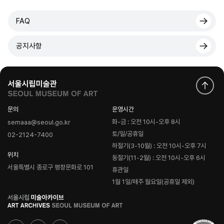
FAQ
공지사항
문의
운영시간
화-금 : 오전 10시-오후 8시
semaaa@seoul.go.kr
토/일/공휴일
02-2124-7400
하절기(3-10월) : 오전 10시-오후 7시
위치
동절기(11-2월) : 오전 10시-오후 6시
서울특별시 종로구 평창문화로 101
휴관일
1월 1일/매주 월요일(공휴일 제외)
로
고