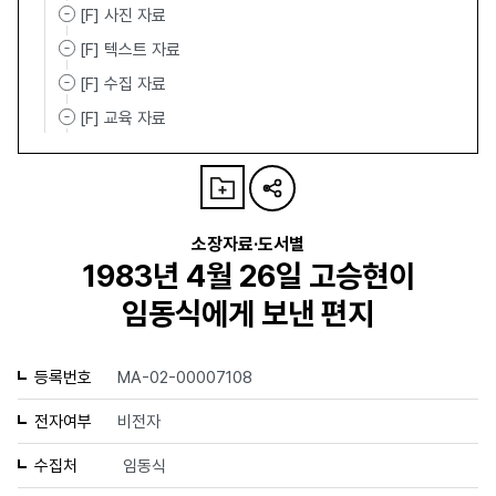
[F] 사진 자료
[F] 텍스트 자료
[F] 수집 자료
[F] 교육 자료
소장자료·도서별
1983년 4월 26일 고승현이
임동식에게 보낸 편지
등록번호
MA-02-00007108
전자여부
비전자
수집처
임동식