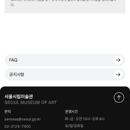
다.
FAQ
공지사항
문의
운영시간
화-금 : 오전 10시-오후 8시
semaaa@seoul.go.kr
토/일/공휴일
02-2124-7400