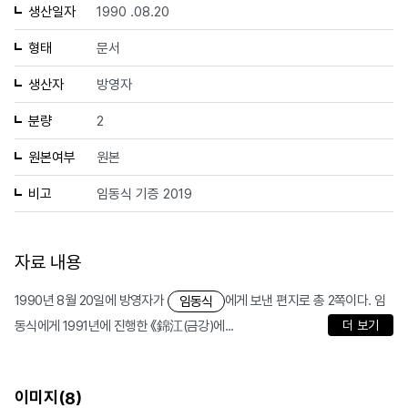
생산일자
1990 .08.20
형태
문서
생산자
방영자
분량
2
원본여부
원본
비고
임동식 기증 2019
자료 내용
1990년 8월 20일에 방영자가
에게 보낸 편지로 총 2쪽이다. 임
임동식
동식에게 1991년에 진행한 《錦江(금강)에...
더 보기
이미지(
)
8