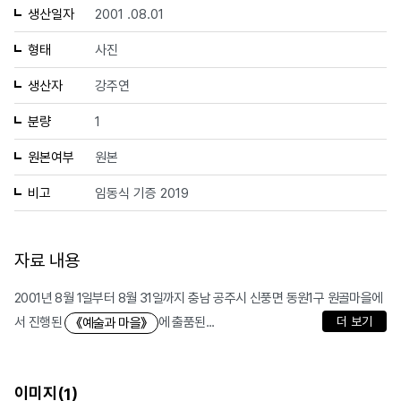
생산일자
2001 .08.01
형태
사진
생산자
강주연
분량
1
원본여부
원본
비고
임동식 기증 2019
자료 내용
2001년 8월 1일부터 8월 31일까지 충남 공주시 신풍면 동원1구 원골마을에
서 진행된
에 출품된...
더 보기
《예술과 마을》
이미지(
)
1