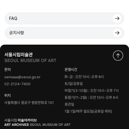
FAQ
공지사항
문의
운영시간
화-금 : 오전 10시-오후 8시
semaaa@seoul.go.kr
토/일/공휴일
02-2124-7400
하절기(3-10월) : 오전 10시-오후 7시
위치
동절기(11-2월) : 오전 10시-오후 6시
서울특별시 종로구 평창문화로 101
휴관일
1월 1일/매주 월요일(공휴일 제외)
로
고