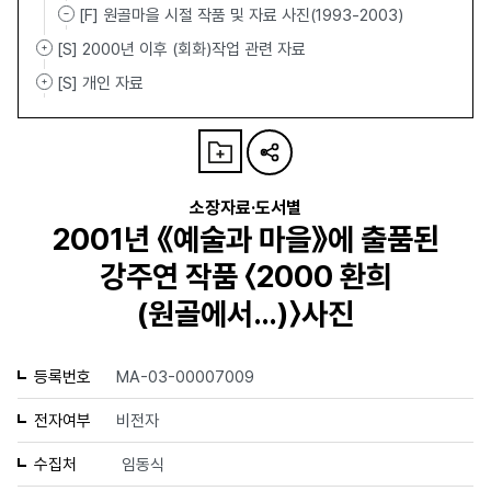
[F] 원골마을 시절 작품 및 자료 사진(1993-2003)
[S] 2000년 이후 (회화)작업 관련 자료
[S] 개인 자료
소장자료·도서별
2001년 《예술과 마을》에 출품된
강주연 작품 〈2000 환희
(원골에서…)〉사진
등록번호
MA-03-00007009
전자여부
비전자
수집처
임동식