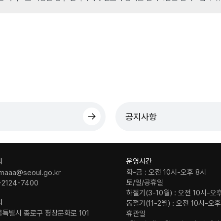
공지사항
의
운영시간
화-금 : 오전 10시-오후 8시
maaa@seoul.go.kr
토/일/공휴일
-2124-7400
하절기(3-10월) : 오전 10시-오
치
동절기(11-2월) : 오전 10시-오
울특별시 종로구 평창문화로 101
휴관일