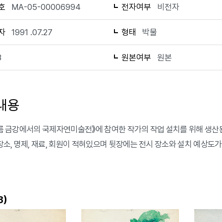
호
MA-05-00006994
전자여부
비전자
자
1991 .07.27
형태
박물
3
원본여부
원본
내용
 여름 금강에서의 국제자연미술전》에 참여한 작가의 작업 설치를 위해 생산된
, 장소, 명제, 재료, 회원이 적혀있으며 뒷장에는 전시 장소와 설치 예상도
)
3