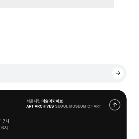
로
고
후 7시
후 6시