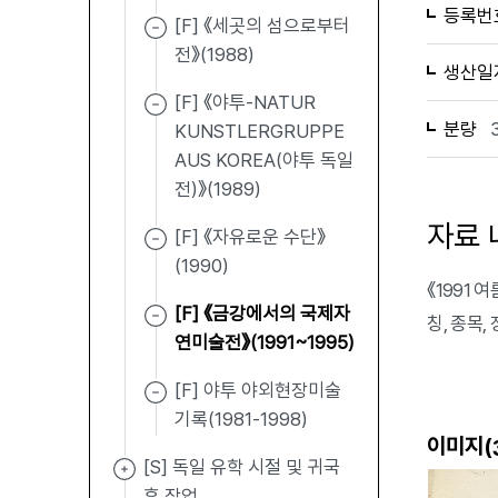
등록번
[F] 《세곳의 섬으로부터
전》(1988)
생산일
[F] 《야투-NATUR
분량
KUNSTLERGRUPPE
AUS KOREA(야투 독일
전)》(1989)
자료 
[F] 《자유로운 수단》
(1990)
《1991
[F] 《금강에서의 국제자
칭, 종목
연미술전》(1991~1995)
[F] 야투 야외현장미술
기록(1981-1998)
이미지(
[S] 독일 유학 시절 및 귀국
후 작업