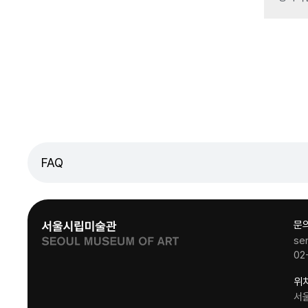
FAQ
문
se
02
위
서