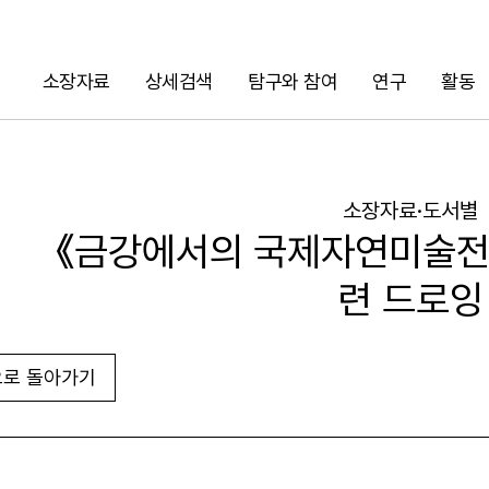
소장자료
상세검색
탐구와 참여
연구
활동
검색
소장자료·도서별
《금강에서의 국제자연미술전
련 드로잉
로 돌아가기
URL 복사
화면인쇄