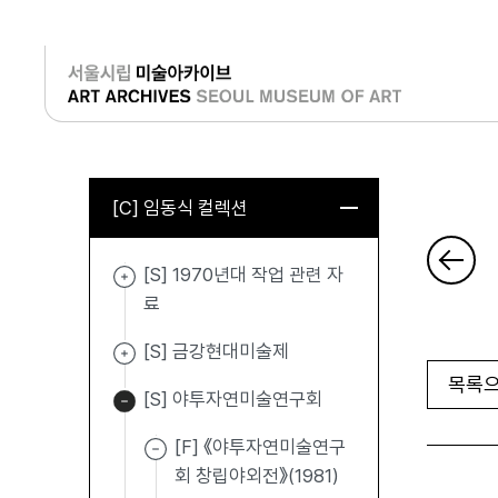
로그인
[C] 임동식 컬렉션
[S] 1970년대 작업 관련 자
료
[S] 금강현대미술제
목록으
[S] 야투자연미술연구회
[F] 《야투자연미술연구
회 창립야외전》(1981)