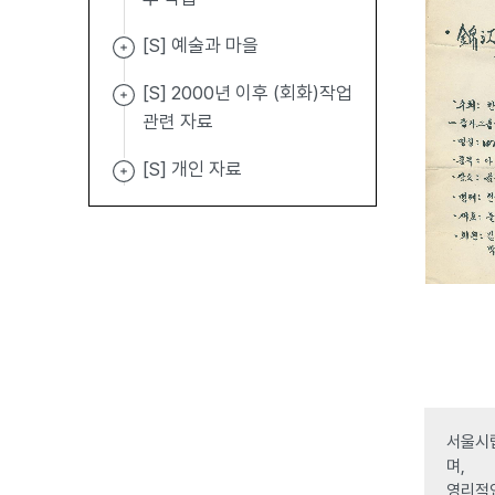
[S] 예술과 마을
[S] 2000년 이후 (회화)작업
관련 자료
[S] 개인 자료
서울시립
며,
영리적