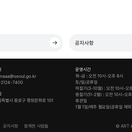
공지사항
의
운영시간
화-금 : 오전 10시-오후 8시
maaa@seoul.go.kr
토/일/공휴일
-2124-7400
하절기(3-10월) : 오전 10시-오
치
동절기(11-2월) : 오전 10시-오
울특별시 종로구 평창문화로 101
휴관일
1월 1일/매주 월요일(공휴일 제외
공지사항
함께한 사람들
© ART A