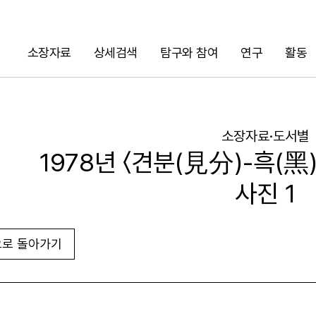
소장자료
상세검색
탐구와 참여
연구
활동
검색
소장자료·도서별
1978년 〈견분(見分)-흑(黑
사진 1
로 돌아가기
URL 복사
화면인쇄