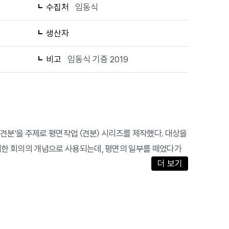
수집처
임동식
생산자
비고
임동식 기증 2019
'견분'을 주제로 평면작업 〈견분〉 시리즈를 제작했다. 대상을
대한 회의의 개념으로 사용되는데, 평면의 일부를 떼었다가
더 보기