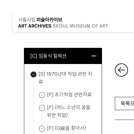
로그인
[C] 임동식 컬렉션
[S] 1970년대 작업 관련 자
료
[F] 초기작업 관련자료
목록으
[F] 〈어느 소년의 꿈을
위한 작업〉
[F] 〈O線을 찾아서〉