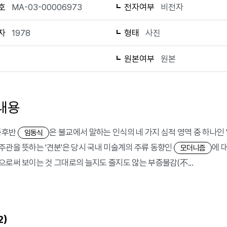
호
MA-03-00006973
전자여부
비전자
자
1978
형태
사진
1
원본여부
원본
내용
 중후반
은 불교에서 말하는 인식의 네 가지 심적 영역 중 하나인 
임동식
주관을 뜻하는 '견분'은 당시 국내 미술계의 주류 동향인
에 
모더니즘
으로써 보이는 것 그대로의 늘지도 줄지도 않는 부증불감(不...
)
2