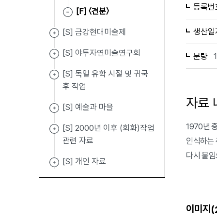
등록번
[F] 〈견분〉
생산일
[S] 금강현대미술제
[S] 야투자연미술연구회
분량
[S] 독일 유학 시절 및 귀국
후 작업
자료 
[S] 예술과 마을
1970년
[S] 2000년 이후 (회화)작업
관련 자료
인식하는 
다시 붙임
[S] 개인 자료
이미지(