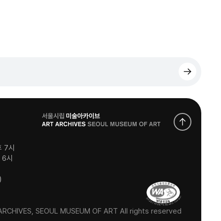
로
고
후 7시
후 6시
)
RCHIVES, SEOUL MUSEUM OF ART All rights reserved