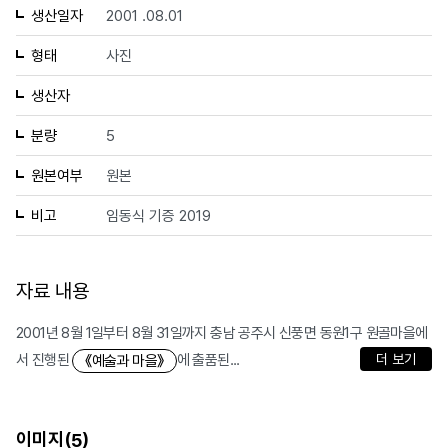
생산일자
2001 .08.01
형태
사진
생산자
분량
5
원본여부
원본
비고
임동식 기증 2019
자료 내용
2001년 8월 1일부터 8월 31일까지 충남 공주시 신풍면 동원1구 원골마을에
서 진행된
에 출품된...
더 보기
《예술과 마을》
이미지(
)
5