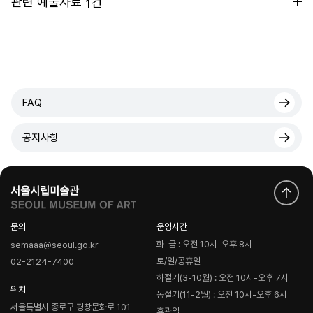
관련 예술자료
건
1
FAQ
공지사항
문의
운영시간
화-금 : 오전 10시-오후 8시
semaaa@seoul.go.kr
토/일/공휴일
02-2124-7400
하절기(3-10월) : 오전 10시-오후 7시
위치
동절기(11-2월) : 오전 10시-오후 6시
서울특별시 종로구 평창문화로 101
휴관일