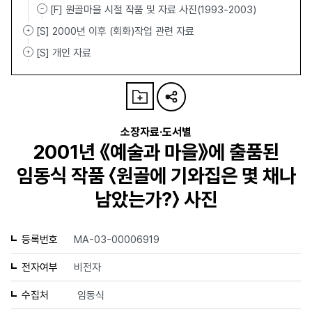
[F] 원골마을 시절 작품 및 자료 사진(1993-2003)
[S] 2000년 이후 (회화)작업 관련 자료
[S] 개인 자료
소장자료·도서별
2001년 《예술과 마을》에 출품된
임동식 작품 〈원골에 기와집은 몇 채나
남았는가?〉 사진
등록번호
MA-03-00006919
전자여부
비전자
수집처
임동식