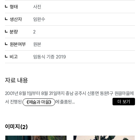
형태
사진
생산자
임완수
분량
2
원본여부
원본
비고
임동식 기증 2019
자료 내용
2001년 8월 1일부터 8월 31일까지 충남 공주시 신풍면 동원1구 원골마을에
서 진행된
에 출품된...
더 보기
《예술과 마을》
이미지(
)
2