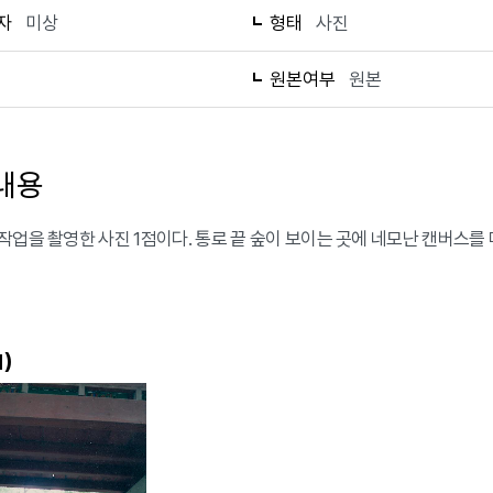
자
미상
형태
사진
1
원본여부
원본
내용
작업을 촬영한 사진 1점이다. 통로 끝 숲이 보이는 곳에 네모난 캔버스를 
)
1