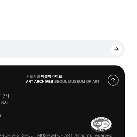
로
고
후 7시
후 6시
)
RCHIVES, SEOUL MUSEUM OF ART All rights reserved