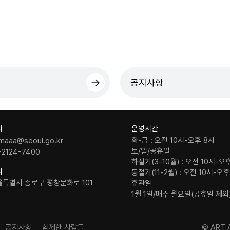
공지사항
의
운영시간
화-금 : 오전 10시-오후 8시
maaa@seoul.go.kr
토/일/공휴일
-2124-7400
하절기(3-10월) : 오전 10시-오
치
동절기(11-2월) : 오전 10시-오
울특별시 종로구 평창문화로 101
휴관일
1월 1일/매주 월요일(공휴일 제외
공지사항
함께한 사람들
© ART A