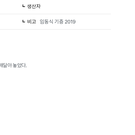
생산자
비고
임동식 기증 2019
매달아 놓았다.