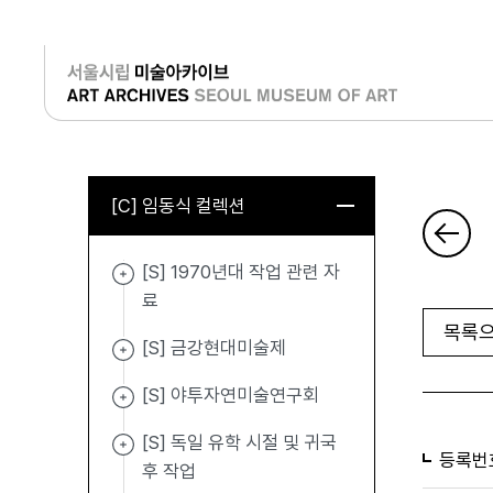
로그인
[C] 임동식 컬렉션
[S] 1970년대 작업 관련 자
료
목록으
[S] 금강현대미술제
[S] 야투자연미술연구회
[S] 독일 유학 시절 및 귀국
등록번
후 작업