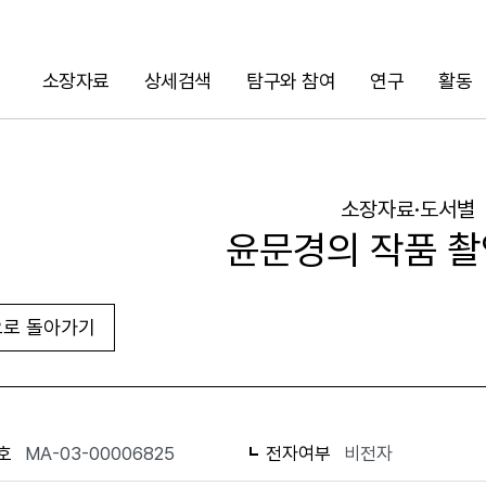
소장자료
상세검색
탐구와 참여
연구
활동
검색
소장자료·도서별
윤문경의 작품 촬
로 돌아가기
URL 복사
화면인쇄
호
MA-03-00006825
전자여부
비전자