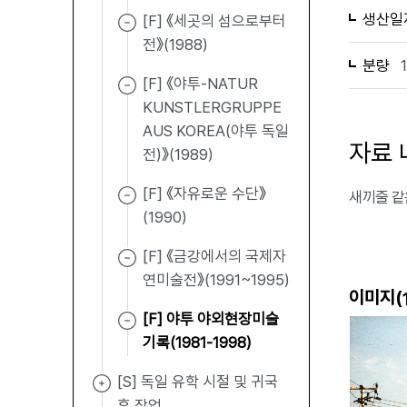
생산일
[F] 《세곳의 섬으로부터
전》(1988)
분량
[F] 《야투-NATUR
KUNSTLERGRUPPE
AUS KOREA(야투 독일
자료 
전)》(1989)
[F] 《자유로운 수단》
새끼줄 같
(1990)
[F] 《금강에서의 국제자
연미술전》(1991~1995)
이미지(
[F] 야투 야외현장미술
기록(1981-1998)
[S] 독일 유학 시절 및 귀국
후 작업