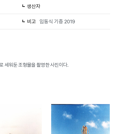
생산자
비고
임동식 기증 2019
로 세워둔 조형물을 촬영한 사진이다.