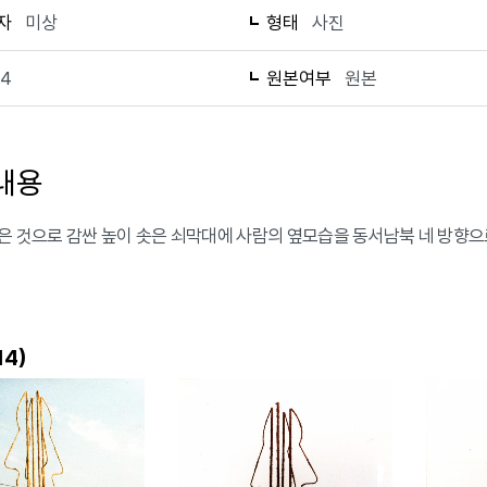
자
미상
형태
사진
14
원본여부
원본
내용
은 것으로 감싼 높이 솟은 쇠막대에 사람의 옆모습을 동서남북 네 방향으
)
14