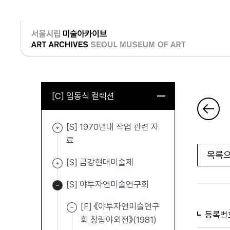
로그인
[C] 임동식 컬렉션
[S] 1970년대 작업 관련 자
료
목록으
[S] 금강현대미술제
[S] 야투자연미술연구회
[F] 《야투자연미술연구
등록번
회 창립야외전》(1981)