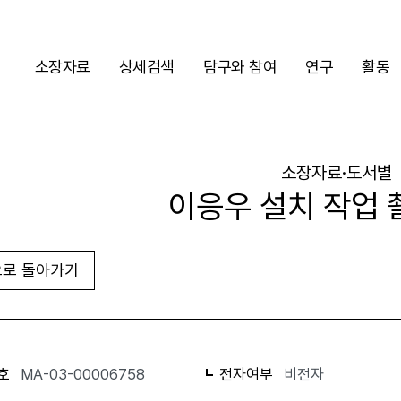
소장자료
상세검색
탐구와 참여
연구
활동
검색
소장자료·도서별
이응우 설치 작업 
로 돌아가기
URL 복사
화면인쇄
호
MA-03-00006758
전자여부
비전자