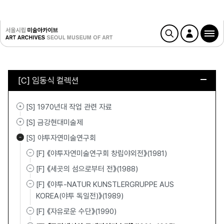
[C] 임동식 컬렉션
[S] 1970년대 작업 관련 자료
[S] 금강현대미술제
[S] 야투자연미술연구회
[F] 《야투자연미술연구회 창립야외전》(1981)
[F] 《세곳의 섬으로부터 전》(1988)
[F] 《야투-NATUR KUNSTLERGRUPPE AUS
KOREA(야투 독일전)》(1989)
[F] 《자유로운 수단》(1990)