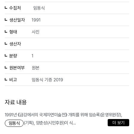
수집처
임동식
생산일자
1991
형태
사진
생산자
분량
1
원본여부
원본
비고
임동식 기증 2019
자료 내용
1991년 《금강에서의 국제자연미술전》 개최를 위해 임승록(운영위원장),
(기획), 양춘성(시민후원)이 식...
더 보기
임동식