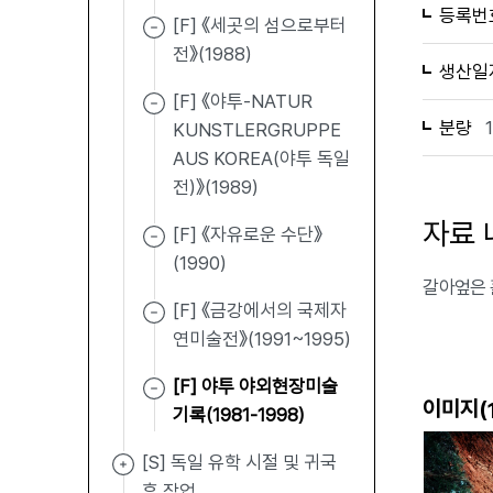
등록번
[F] 《세곳의 섬으로부터
전》(1988)
생산일
[F] 《야투-NATUR
분량
KUNSTLERGRUPPE
AUS KOREA(야투 독일
전)》(1989)
자료 
[F] 《자유로운 수단》
(1990)
갈아엎은 
[F] 《금강에서의 국제자
연미술전》(1991~1995)
[F] 야투 야외현장미술
이미지(
기록(1981-1998)
[S] 독일 유학 시절 및 귀국
후 작업