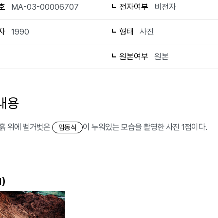
호
MA-03-00006707
전자여부
비전자
자
1990
형태
사진
1
원본여부
원본
내용
흙 위에 벌거벗은
이 누워있는 모습을 촬영한 사진 1점이다.
임동식
)
1