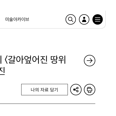
미술아카이브
의 〈갈아엎어진 땅위
진
나의 자료 담기