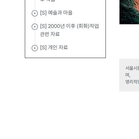
[S] 예술과 마을
[S] 2000년 이후 (회화)작업
관련 자료
[S] 개인 자료
서울시립
며,
영리적