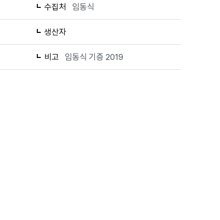
수집처
임동식
생산자
비고
임동식 기증 2019