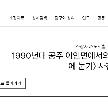
소장자료
상세검색
탐구와 참여
연구
활동
검색
소장자료·도서별
1990년대 공주 이인면에서
에 눕기〉 사
로 돌아가기
URL 복사
화면인쇄