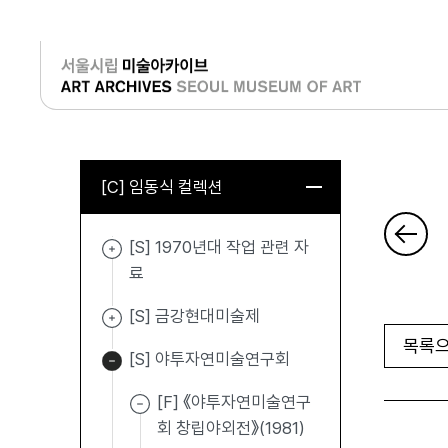
로그인
[C] 임동식 컬렉션
[S] 1970년대 작업 관련 자
료
[S] 금강현대미술제
목록으
[S] 야투자연미술연구회
[F] 《야투자연미술연구
회 창립야외전》(1981)