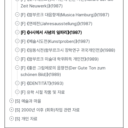
Zeit Neuwerk)》(1987)
[F] 《함부르크 대음향제(Musica Hamburg)》(1987)
[F] 《연례전(Jahresausstellung)》(1987)
[F] 《H시에서 사념의 잎파리》(1987)
[F] 《예술시도전(Kunstproben)》(1987)
[F] 《임동식전(함부르크시 장학연구 귀국개인전)》(1988)
[F] 《함부르크 미술대 학위취득 개인전》(1989)
[F] 《좋은 그림에로의 음향전(Der Gute Ton zum
schönen Bild)》(1989)
[F] 《IDENTITÄT》(1993)
[F] 유학 시절 작품 및 자료
[S] 예술과 마을
[S] 2000년 이후 (회화)작업 관련 자료
[S] 개인 자료