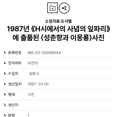
소장자료·도서별
1987년 《H시에서의 사념의 잎파리》
에 출품된 〈성춘향과 이몽룡〉사진
등록번호
MA-03-00006644
전자여부
비전자
수집처
임동식
생산일자
1987 .03.05
형태
사진
생산자
분량
1