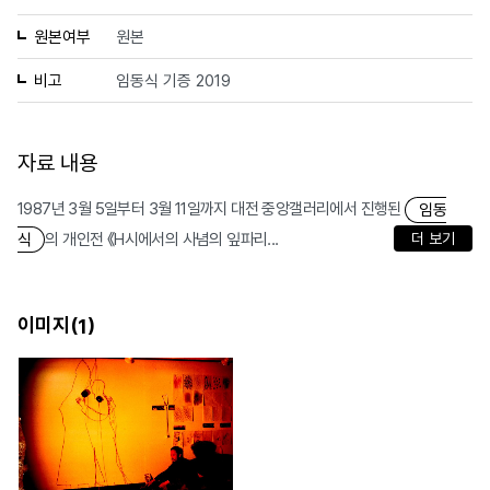
원본여부
원본
비고
임동식 기증 2019
자료 내용
1987년 3월 5일부터 3월 11일까지 대전 중앙갤러리에서 진행된
임동
의 개인전 《H시에서의 사념의 잎파리...
더 보기
식
이미지(
)
1