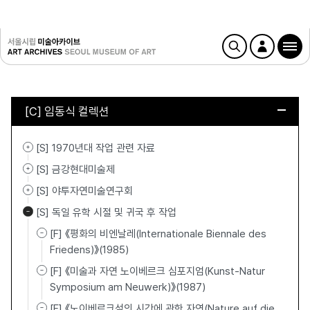
[C] 임동식 컬렉션
[S] 1970년대 작업 관련 자료
[S] 금강현대미술제
[S] 야투자연미술연구회
[S] 독일 유학 시절 및 귀국 후 작업
[F] 《평화의 비엔날레(Internationale Biennale des
Friedens)》(1985)
[F] 《미술과 자연 노이베르크 심포지엄(Kunst-Natur
Symposium am Neuwerk)》(1987)
[F] 《노이베르크섬의 시간에 관한 자연(Nature auf die