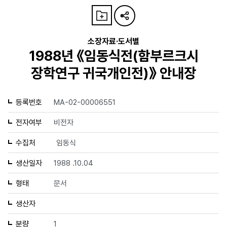
소장자료·도서별
1988년 《임동식전(함부르크시
장학연구 귀국개인전)》 안내장
등록번호
MA-02-00006551
전자여부
비전자
수집처
임동식
생산일자
1988 .10.04
형태
문서
생산자
분량
1