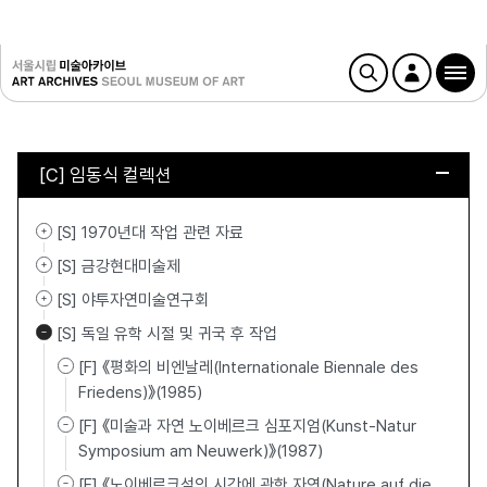
[C] 임동식 컬렉션
[S] 1970년대 작업 관련 자료
[S] 금강현대미술제
[S] 야투자연미술연구회
[S] 독일 유학 시절 및 귀국 후 작업
[F] 《평화의 비엔날레(Internationale Biennale des
Friedens)》(1985)
[F] 《미술과 자연 노이베르크 심포지엄(Kunst-Natur
Symposium am Neuwerk)》(1987)
[F] 《노이베르크섬의 시간에 관한 자연(Nature auf die