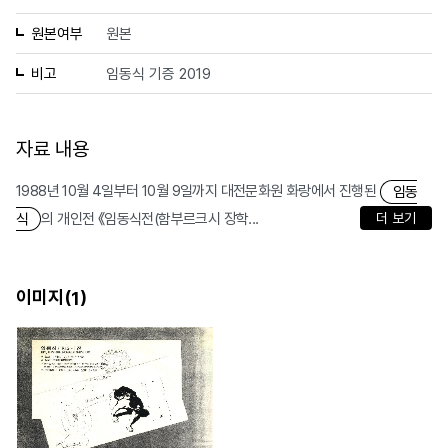
원본여부
원본
비고
임동식 기증 2019
자료 내용
1988년 10월 4일부터 10월 9일까지 대전문화원 화랑에서 진행된
임동
의 개인전 《임동식전(함부르크시 장학...
더 보기
식
이미지(
)
1