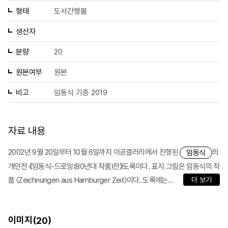
형태
도서간행물
생산자
분량
20
원본여부
원본
비고
임동식 기증 2019
자료 내용
2002년 9월 20일부터 10월 6일까지 이공갤러리에서 진행된
의
임동식
개인전 《임동식-드로잉(80년대 작품)전》도록이다. 표지 그림은 임동식의 작
품 〈Zeichnungen aus Hamburger Zeit〉이다. 도록에는...
더 보기
이미지(
)
20